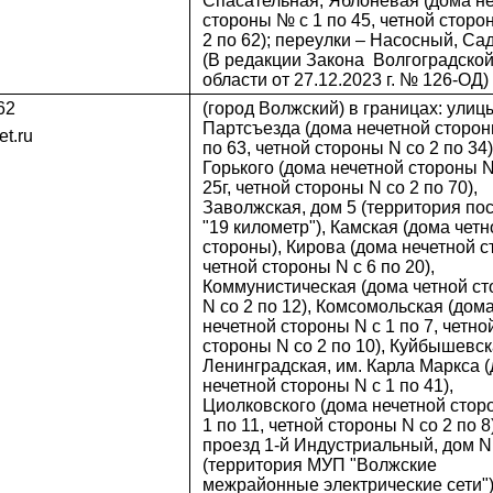
Спасательная, Яблоневая (дома н
стороны № с 1 по 45, четной сторо
2 по 62); переулки – Насосный, Са
(В редакции Закона Волгоградско
области от 27.12.2023 г. № 126-ОД)
62
(город Волжский) в границах: улицы
Партсъезда (дома нечетной сторон
t.ru
по 63, четной стороны N со 2 по 34)
Горького (дома нечетной стороны N
25г, четной стороны N со 2 по 70),
Заволжская, дом 5 (территория по
"19 километр"), Камская (дома четн
стороны), Кирова (дома нечетной с
четной стороны N с 6 по 20),
Коммунистическая (дома четной с
N со 2 по 12), Комсомольская (дом
нечетной стороны N с 1 по 7, четно
стороны N со 2 по 10), Куйбышевск
Ленинградская, им. Карла Маркса 
нечетной стороны N с 1 по 41),
Циолковского (дома нечетной стор
1 по 11, четной стороны N со 2 по 8)
проезд 1-й Индустриальный, дом N
(территория МУП "Волжские
межрайонные электрические сети")