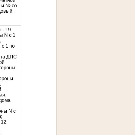
ечетной
ны № со
довый;
й
 - 19
ы N с 1
,
 с 1 по
ста ДПС
ой
тороны,
тороны
а
й
ая,
(дома
оны N с
;
 12
;