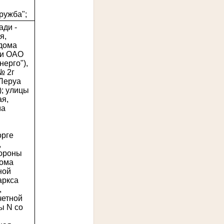
ружба";
ади -
я,
(дома
ии ОАО
ерго"),
№ 2г
"Леруа
); улицы
ая,
ма
орге
,
тороны
дома
ной
аркса
,
четной
ы N со