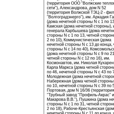
(территория ООО "Волжские тепл
сети"), Александрова, дом N 52
(территория Волжской ТЭЦ-2 - фи
"Волгоградэнерго"), им. Аркадия Г
(дома нечетной стороны N с 1 по 13
Камская (дома нечетной стороны), 
генерала Карбышева (дома нечетн
стороны N с 1 по 13, четной сторон
2 по 10), Коммунистическая (дома
нечетной стороны N с 13 до конца,
стороны N с 14 по 40), Комсомольс
(дома нечетной стороны N с 9 по 21
четной стороны N с 12 по 16), им.
Космонавтов, им. Николая Кухаренк
Карла Маркса (дома четной сторон
по 46, нечетной стороны N с 43 по 7
Молодежная (дома нечетной сторо
Набережная (дома четной стороны 
по 10, нечетной стороны N с 39 по 5
Портовая, дом N 16/36 (территори
"Трубный завод "Профиль-Акрас" 
Макарова В.В."), Пушкина (дома не
стороны N с 1 по 31, четной сторон
2 по 18), Рабоче-Крестьянская (до
нечетной стороны N с 11 до конца, 