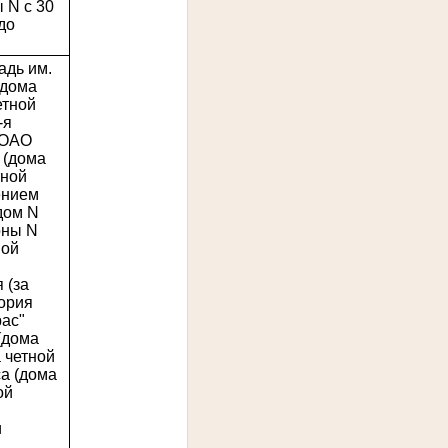
 N с 30
до
адь им.
(дома
етной
-я
 ОАО
 (дома
тной
ением
дом N
оны N
ной
 (за
ория
ас"
(дома
а четной
са (дома
ой
и