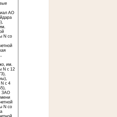
овые
лиал АО
айдара
),
им.
ой
ы N со
 четной
кая
,
о, им.
ы N с 12
3),
ны),
N с 4
5),
я ЗАО
имени
четной
ы N со
ма
четной