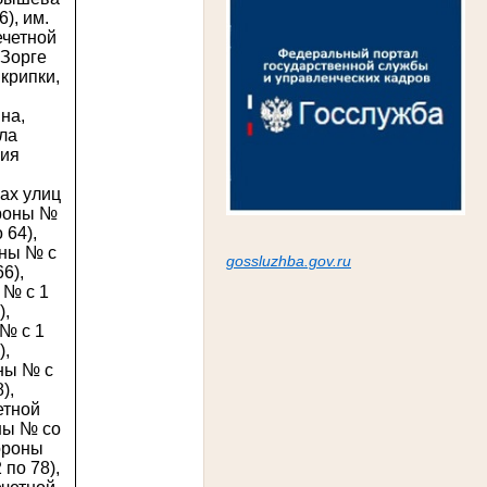
), им.
ечетной
 Зорге
Скрипки,
на,
ла
рия
ах улиц
ороны №
 64),
оны № с
gossluzh
ba.gov.ru
6),
 № с 1
),
№ с 1
),
ны № с
),
етной
ны № со
тороны
 по 78),