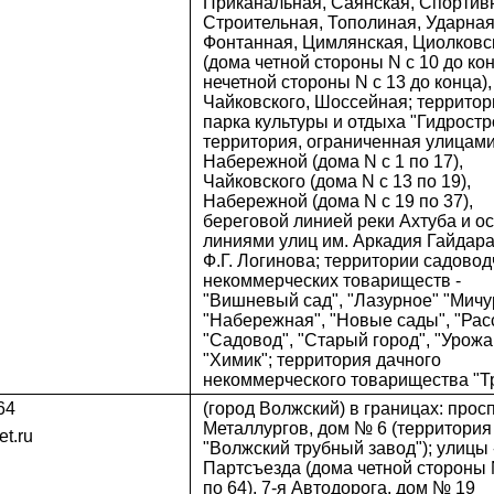
Приканальная, Саянская, Спортив
Строительная, Тополиная, Ударная
Фонтанная, Цимлянская, Циолковс
(дома четной стороны N с 10 до кон
нечетной стороны N с 13 до конца),
Чайковского, Шоссейная; территор
парка культуры и отдыха "Гидростр
территория, ограниченная улицам
Набережной (дома N с 1 по 17),
Чайковского (дома N с 13 по 19),
Набережной (дома N с 19 по 37),
береговой линией реки Ахтуба и 
линиями улиц им. Аркадия Гайдара
Ф.Г. Логинова; территории садовод
некоммерческих товариществ -
"Вишневый сад", "Лазурное" "Мичу
"Набережная", "Новые сады", "Расс
"Садовод", "Старый город", "Урожа
"Химик"; территория дачного
некоммерческого товарищества "Тр
64
(город Волжский) в границах: прос
Металлургов, дом № 6 (территория
t.ru
"Волжский трубный завод"); улицы 
Партсъезда (дома четной стороны 
по 64), 7-я Автодорога, дом № 19