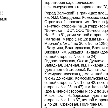
территория садоводческого
некоммерческого товарищества "Д
63
(город Волжский) в границах: площ
им. Я.М. Свердлова, Комсомольска
t.ru
Строителей; проспект им. Ленина 
нечетной стороны № 1а (территор
"Волжская ГЭС", ООО "Волгоспецэн
№ с 5 по 51, дома четной стороны 
(магазин "Метро"), № 2ж (магазин 
Мерлен"), № с 4 по 36, с 96 по 128б
- Ватутина, Волгодонская, Восточн
Вязовая, им. Аркадия Гайдара (до
четной стороны N со 2 по 24),
Гидростроевская, Олеко Дундича,
Западная, Зеленая, им. Рихарда З
(дома четной стороны), Карпатская
Коммунистическая (дома четной с
N с 42 до конца), Комсомольская (
четной стороны N с 18 по 42, нечет
стороны N с 23 по 47), им. Карла М
(дома четной стороны N со 2 по 10)
Московская, Набережная (дома не
стороны N с 1 по 37, четной сторон
2 по 2я), Ореховая, Полигонная,