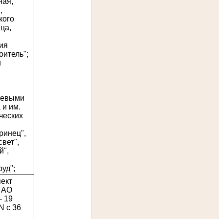
ная,
,
кого
ца,
ия
оитель";
и
осевыми
 и им.
ческих
ринец",
вет",
й",
уд";
пект
 АО
- 19
N с 36