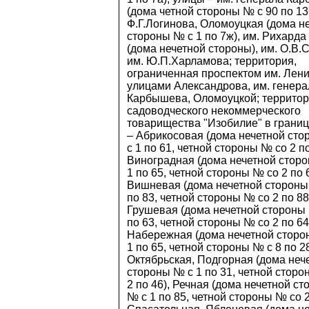
(дома четной стороны № с 90 по 136
Ф.Г.Логинова, Оломоуцкая (дома н
стороны № с 1 по 7ж), им. Рихарда
(дома нечетной стороны), им. О.В.
им. Ю.П.Харламова; территория,
ограниченная проспектом им. Лени
улицами Александрова, им. генера
Карбышева, Оломоуцкой; террито
садоводческого некоммерческого
товарищества "Изобилие" в границ
– Абрикосовая (дома нечетной ст
с 1 по 61, четной стороны № со 2 по
Виноградная (дома нечетной стор
1 по 65, четной стороны № со 2 по 6
Вишневая (дома нечетной стороны
по 83, четной стороны № со 2 по 88
Грушевая (дома нечетной стороны 
по 63, четной стороны № со 2 по 64
Набережная (дома нечетной сторо
1 по 65, четной стороны № с 8 по 28
Октябрьская, Подгорная (дома неч
стороны № с 1 по 31, четной сторо
2 по 46), Речная (дома нечетной с
№ с 1 по 85, четной стороны № со 2