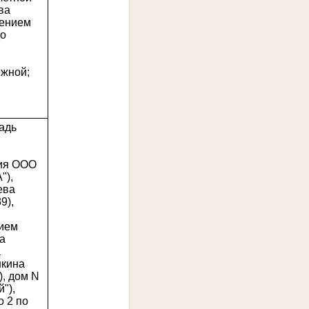
ва
чением
до
жной;
адь
рия ООО
"),
ева
9),
нием
а
а
шкина
), дом N
"),
о 2 по