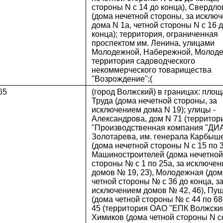
стороны N с 14 до конца), Свердло
(дома нечетной стороны, за исклю
дома N 1а, четной стороны N с 16 
конца); территория, ограниченная
проспектом им. Ленина, улицами
Молодежной, Набережной, Молоде
территория садоводческого
некоммерческого товарищества
"Возрождение";(
65
(город Волжский) в границах: площ
Труда (дома нечетной стороны, за
исключением дома N 19); улицы -
Александрова, дом N 71 (террито
"Производственная компания "ДИА
Золотарева, им. генерала Карбыш
(дома нечетной стороны N с 15 по 3
Машиностроителей (дома нечетной
стороны № с 1 по 25а, за исключе
домов № 19, 23), Молодежная (дом
четной стороны № с 36 до конца, з
исключением домов № 42, 46), Пу
(дома четной стороны № с 44 по 68
45 (территория ОАО "ЕПК Волжский
Химиков (дома четной стороны N с