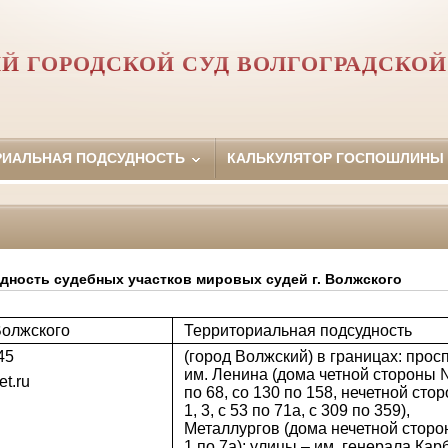
Й ГОРОДСКОЙ СУД ВОЛГОГРАДСКОЙ
РИАЛЬНАЯ ПОДСУДНОСТЬ
КАЛЬКУЛЯТОР ГОСПОШЛИНЫ
дность судебных участков мировых судей г. Волжского
Волжского
Территориальная подсудность
45
(город Волжский) в границах: прос
им. Ленина (дома четной стороны 
t.ru
по 68, со 130 по 158, нечетной ст
1, 3, с 53 по 71а, с 309 по 359),
Металлургов (дома нечетной стор
1 по 7а); улицы – им. генерала Ка