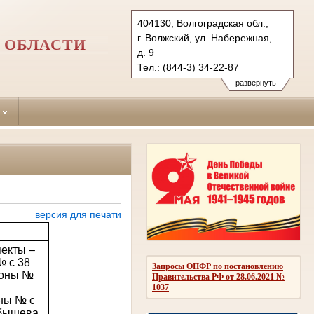
404130, Волгоградская обл.,
г. Волжский, ул. Набережная,
 ОБЛАСТИ
д. 9
Тел.: (844-3) 34-22-87
vol.vol@sudrf.ru
развернуть
версия для печати
пекты –
№ с 38
Запросы ОПФР по постановлению
ороны №
Правительства РФ от 28.06.2021 №
1037
оны № с
рбышева