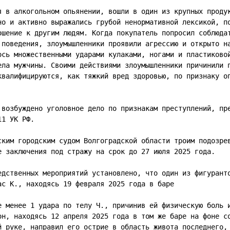
я в алкогольном опьянении, вошли в один из крупных продук
но и активно выражались грубой ненормативной лексикой, по
ошение к другим людям. Когда покупатель попросил соблюдат
 поведения, злоумышленники проявили агрессию и открыто на
ось множественными ударами кулаками, ногами и пластиковой
ела мужчины. Своими действиями злоумышленники причинили п
квалифицируются, как тяжкий вред здоровью, по признаку оп
 возбуждено уголовное дело по признакам преступлений, пре
11 УК РФ.
ским городским судом Волгоградской области троим подозрев
е заключения под стражу на срок до 27 июля 2025 года.
едственных мероприятий установлено, что один из фигуранто
ас К., находясь 19 февраля 2025 года в баре 
е менее 1 удара по телу Ч., причинив ей физическую боль и
он, находясь 12 апреля 2025 года в том же баре на фоне со
й руке, направил его острие в область живота последнего, 