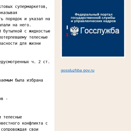
товых супермаркетов, 
казывая 
ь порядок и указал на 
пали на него. 
 бутылкой с жидкостью 
отерпевшему телесные 
асности для жизни 
дусмотренных ч. 2 ст. 
gossluzh
ba.gov.ru
аемым была избрана 
в - 
 телесные 
вестного конфликта с 
сопровождая свои 