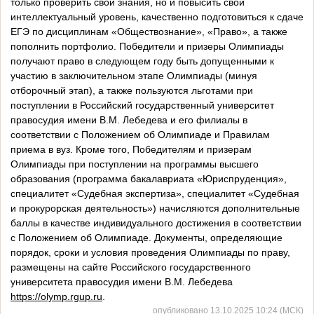
только проверить свои знания, но и повысить свой
интеллектуальный уровень, качественно подготовиться к сдаче
ЕГЭ по дисциплинам «Обществознание», «Право», а также
пополнить портфолио. Победители и призеры Олимпиады
получают право в следующем году быть допущенными к
участию в заключительном этапе Олимпиады (минуя
отборочный этап), а также пользуются льготами при
поступлении в Российский государственный университет
правосудия имени В.М. Лебедева и его филиалы в
соответствии с Положением об Олимпиаде и Правилам
приема в вуз. Кроме того, Победителям и призерам
Олимпиады при поступлении на программы высшего
образования (программа бакалавриата «Юриспруденция»,
специалитет «Судебная экспертиза», специалитет «Судебная
и прокурорская деятельность») начисляются дополнительные
баллы в качестве индивидуального достижения в соответствии
с Положением об Олимпиаде. Документы, определяющие
порядок, сроки и условия проведения Олимпиады по праву,
размещены на сайте Российского государственного
университета правосудия имени В.М. Лебедева
https://olymp.rgup.ru
.
опубликовано 13.10.2025 10:24 (МСК)