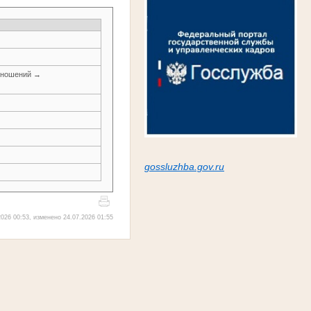
тношений →
gossluzh
ba.gov.ru
026 00:53, изменено 24.07.2026 01:55