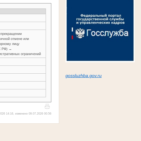
м прекращении
тичной отмене или
орному лицу
С РФ) →
истративных ограничений
gossluzh
ba.gov.ru
026 14:16, изменено 09.07.2026 00:56