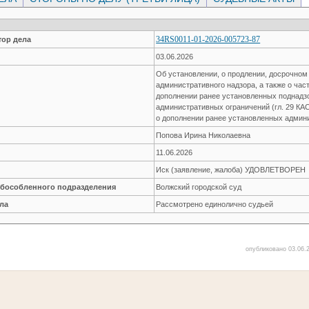
34RS0011-01-2026-005723-87
ор дела
03.06.2026
Об установлении, о продлении, досрочно
административного надзора, а также о час
дополнении ранее установленных поднадз
административных ограничений (гл. 29 КА
о дополнении ранее установленных админ
Попова Ирина Николаевна
11.06.2026
Иск (заявление, жалоба) УДОВЛЕТВОРЕН
обособленного подразделения
Волжский городской суд
ла
Рассмотрено единолично судьей
опубликовано 03.06.2